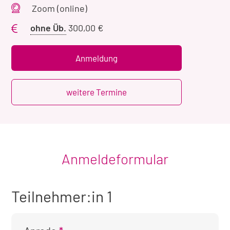
Veranstaltungsort
Zoom (online)
Preis
ohne Üb.
300,00 €
ohne
Übernachtung
Anmeldung
weitere Termine
Anmeldeformular
Teilnehmer:in 1