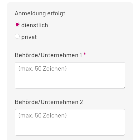
Anmeldung erfolgt
dienstlich
privat
Kontaktinformationen
Behörde/Unternehmen 1
für
die
dienstliche
Anmeldung
Behörde/Unternehmen 2