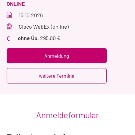
VERANSTALTUNGSART
ONLINE
Veranstaltungszeitraum
15.10.2026
Veranstaltungsort
Cisco WebEx (online)
Preis
ohne Üb.
295,00 €
ohne
Übernachtung
Anmeldung
weitere Termine
Anmeldeformular