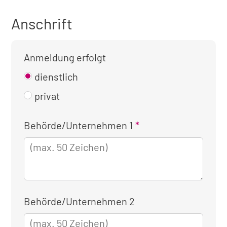
Anschrift
Anmeldung erfolgt
dienstlich
privat
Kontaktinformationen
Behörde/Unternehmen 1
für
die
dienstliche
Anmeldung
Behörde/Unternehmen 2