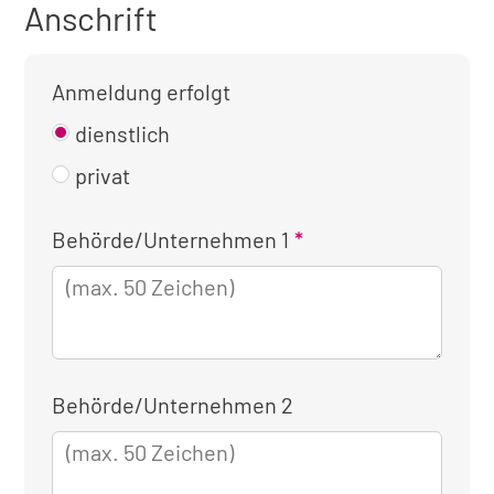
Anschrift
Anmeldung erfolgt
dienstlich
privat
Kontaktinformationen
Behörde/Unternehmen 1
für
die
dienstliche
Anmeldung
Behörde/Unternehmen 2