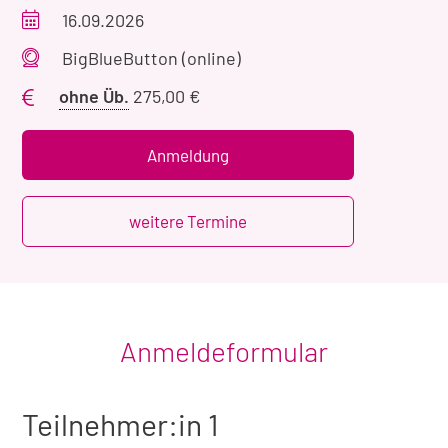
Veranstaltungszeitraum
16.09.2026
Veranstaltungsort
BigBlueButton (online)
Preis
ohne Üb.
275,00 €
ohne
Übernachtung
Anmeldung
weitere Termine
Anmeldeformular
Teilnehmer:in 1