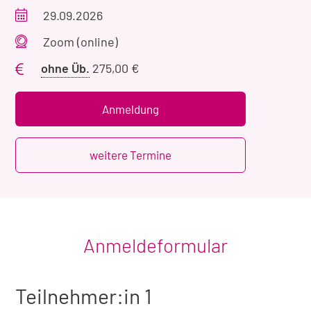
Veranstaltungszeitraum
29.09.2026
Veranstaltungsort
Zoom (online)
Preis
ohne Üb.
275,00 €
ohne
Übernachtung
Anmeldung
weitere Termine
Anmeldeformular
Teilnehmer:in 1