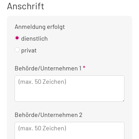
Anschrift
Anmeldung erfolgt
dienstlich
privat
Kontaktinformationen
Behörde/Unternehmen 1
für
die
dienstliche
Anmeldung
Behörde/Unternehmen 2