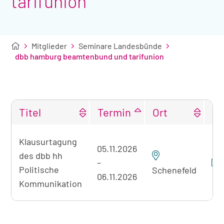
tarifunion
Mitglieder
Seminare Landesbünde
dbb hamburg beamtenbund und tarifunion
Titel
Termin
Ort
Tabellarische
Klausurtagung
Übersicht
05.11.2026
des dbb hh
der
–
gefundenen
Politische
Schenefeld
06.11.2026
Seminare
Kommunikation