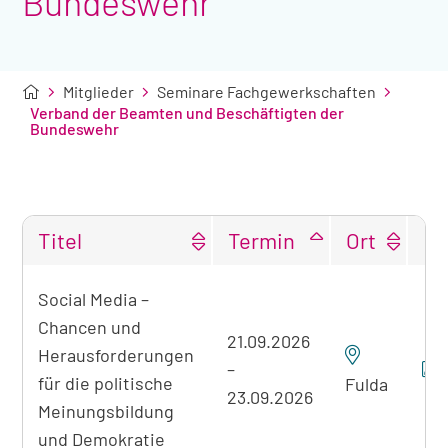
Bundeswehr
Mitglieder
Seminare Fachgewerkschaften
Verband der Beamten und Beschäftigten der
Bundeswehr
Titel
Termin
Ort
Tabellarische
Social Media –
Übersicht
Chancen und
der
21.09.2026
gefundenen
Herausforderungen
–
Seminare
für die politische
Fulda
23.09.2026
Meinungsbildung
und Demokratie