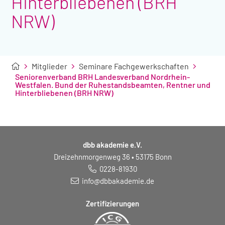
Hinterbliebenen (BRH
NRW)
Mitglieder
Seminare Fachgewerkschaften
Seniorenverband BRH Landesverband Nordrhein-
Westfalen. Bund der Ruhestandsbeamten, Rentner und
Hinterbliebenen (BRH NRW)
dbb akademie e.V.
Dreizehnmorgenweg 36 • 53175 Bonn
0228-81930
info@dbbakademie.de
Zertifizierungen