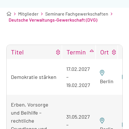
Mitglieder
Seminare Fachgewerkschaften
Deutsche Verwaltungs-Gewerkschaft (DVG)
Titel
Termin
Ort
Tabellarische
17.02.2027
Übersicht
Demokratie stärken
–
der
Berlin
gefundenen
19.02.2027
Seminare
Erben, Vorsorge
und Beihilfe –
31.05.2027
rechtliche
–
Grundlagen und