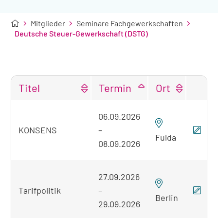
Mitglieder
Seminare Fachgewerkschaften
Deutsche Steuer-Gewerkschaft (DSTG)
Titel
Termin
Ort
Tabellarische
06.09.2026
Übersicht
KONSENS
–
der
Fulda
gefundenen
08.09.2026
Seminare
27.09.2026
Tarifpolitik
–
Berlin
29.09.2026