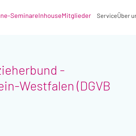
ine-Seminare
Inhouse
Mitglieder
Service
Über u
zieherbund -
ein-Westfalen (DGVB