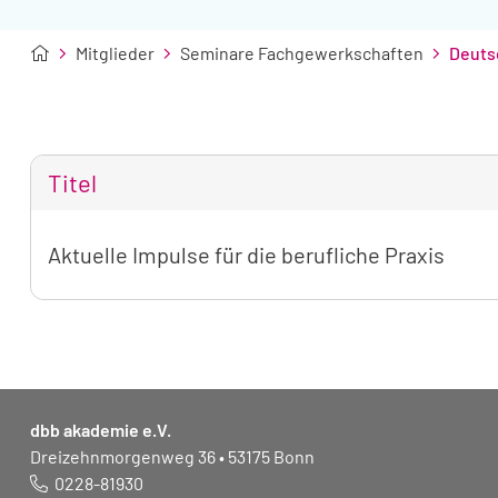
Mitglieder
Seminare Fachgewerkschaften
Deuts
Titel
Tabellarische
Aktuelle Impulse für die berufliche Praxis
Übersicht
der
gefundenen
Seminare
dbb akademie e.V.
Dreizehnmorgenweg 36 • 53175 Bonn
0228-81930