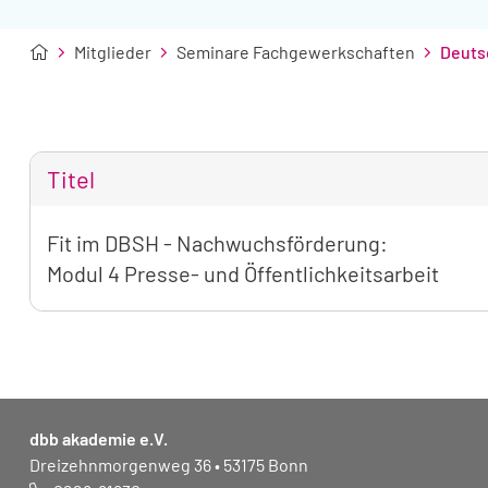
Mitglieder
Seminare Fachgewerkschaften
Deutsc
Titel
Tabellarische
Fit im DBSH - Nachwuchsförderung:
Übersicht
Modul 4 Presse- und Öffentlichkeitsarbeit
der
gefundenen
Seminare
dbb akademie e.V.
Dreizehnmorgenweg 36 • 53175 Bonn