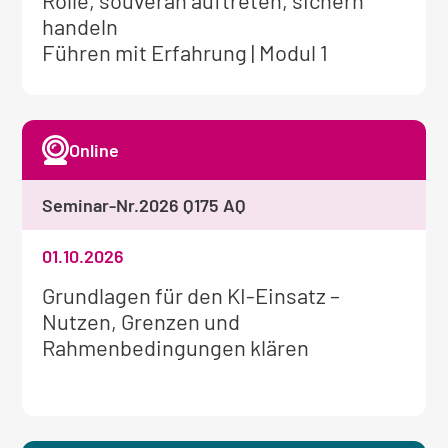
Rolle, souverän auftreten, sichern
zum
handeln
Seminar:
Führen mit Erfahrung | Modul 1
Online
Seminar-Nr.
2026 Q175 AQ
01.10.2026
Weitere
Grundlagen für den KI-Einsatz –
Informationen
Nutzen, Grenzen und
zum
Rahmenbedingungen klären
Seminar: