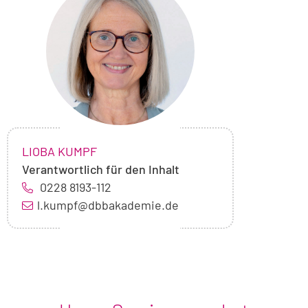
von
Lioba
Kumpf
NAME:
,
LIOBA KUMPF
Verantwortlich für den Inhalt
0228 8193-112
l.kumpf@dbbakademie.de