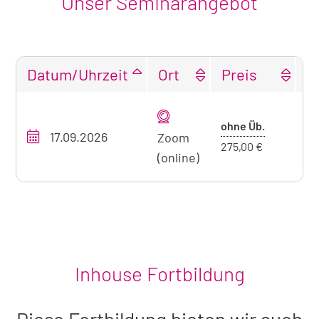
Unser Seminarangebot
Datum/Uhrzeit
Ort
Preis
F
Tabellarische
Übersicht
Preis
ohne Üb.
17.09.2026
O
unseres
Zoom
ohne
275,00 €
Seminarangebots
(online)
Übernacht
zum
aktuell
sichtbaren
Seminar
Inhouse Fortbildung