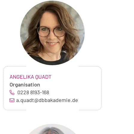
Foto
von
Angelika
Quadt
NAME:
,
ANGELIKA QUADT
Organisation
0228 8193-168
a.quadt@dbbakademie.de
Foto