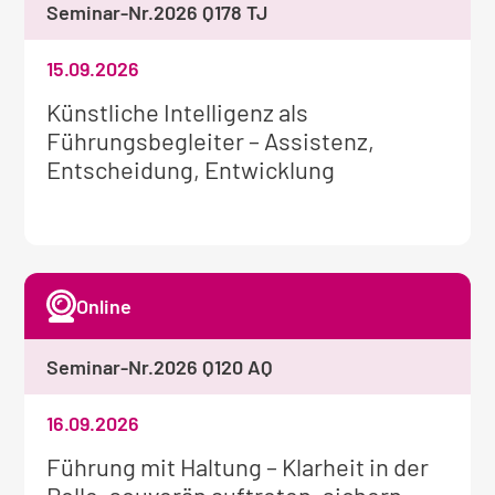
Seminar-Nr.
2026 Q178 TJ
15.09.2026
Weitere
Künstliche Intelligenz als
Informationen
Führungsbegleiter – Assistenz,
zum
Entscheidung, Entwicklung
Seminar:
Online
Seminar-Nr.
2026 Q120 AQ
16.09.2026
Weitere
Führung mit Haltung – Klarheit in der
Informationen