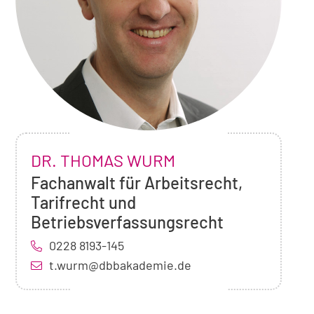
Foto
NAME:
DR. THOMAS WURM
von
Dr.
,
Fachanwalt für Arbeitsrecht,
Thomas
Position:
Tarifrecht und
Wurm
Betriebsverfassungsrecht
0228 8193-145
t.wurm@dbbakademie.de