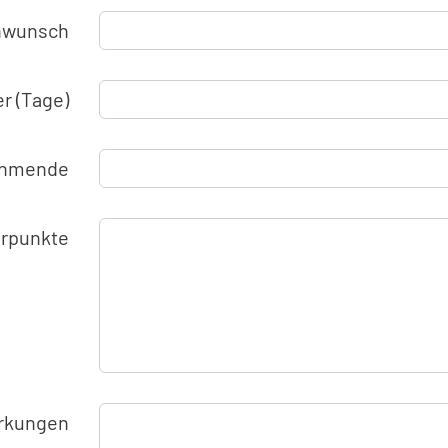
nwunsch
r (Tage)
nehmende
rpunkte
rkungen