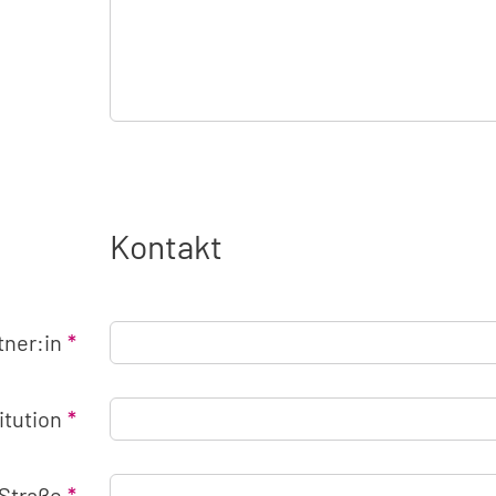
Kontakt
tner:in
titution
Straße