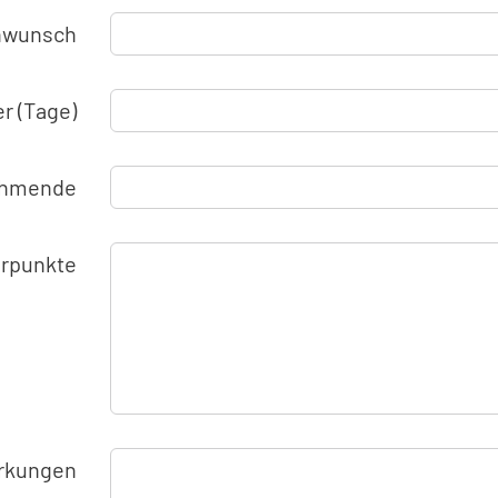
nwunsch
r (Tage)
nehmende
rpunkte
rkungen