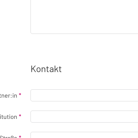
Kontakt
tner:in
titution
Straße