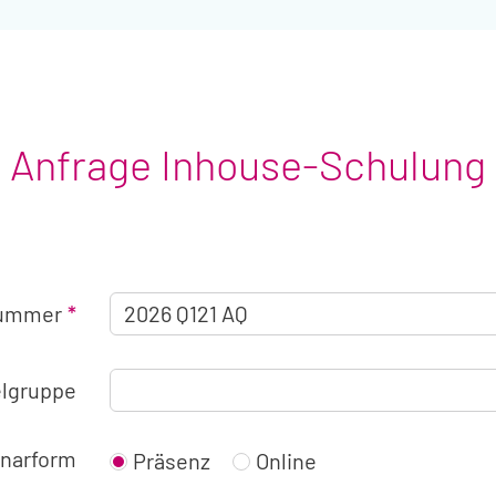
Anfrage Inhouse-Schulung
Angaben
nummer
zum
Seminar
elgruppe
narform
Präsenz
Online