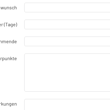
nwunsch
r (Tage)
nehmende
rpunkte
rkungen