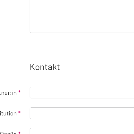
Kontakt
tner:in
titution
Straße