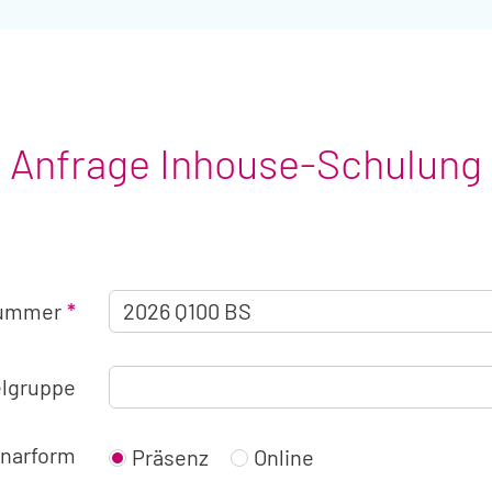
Anfrage Inhouse-Schulung
Angaben
nummer
zum
Seminar
elgruppe
narform
Präsenz
Online