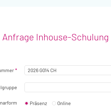
Anfrage Inhouse-Schulung
Angaben
nummer
zum
Seminar
elgruppe
narform
Präsenz
Online