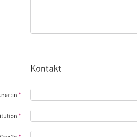
Kontakt
tner:in
titution
Straße