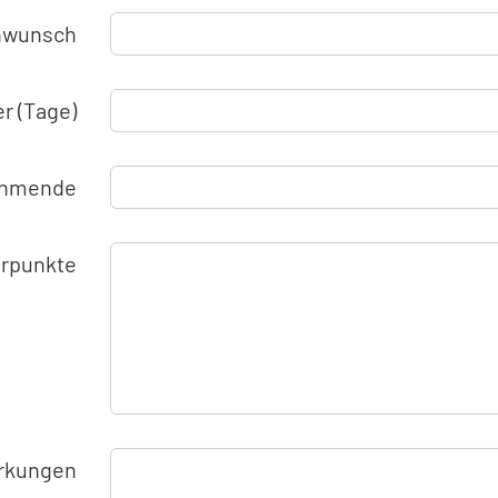
nwunsch
r (Tage)
nehmende
rpunkte
rkungen